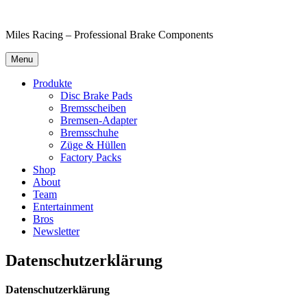
Skip
to
Miles Racing – Professional Brake Components
content
Menu
Produkte
Disc Brake Pads
Bremsscheiben
Bremsen-Adapter
Bremsschuhe
Züge & Hüllen
Factory Packs
Shop
About
Team
Entertainment
Bros
Newsletter
Datenschutzerklärung
Datenschutzerklärung