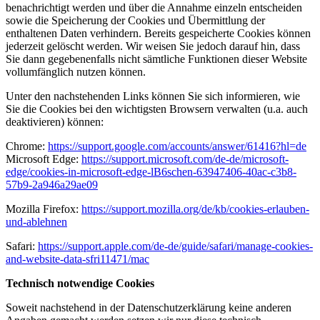
benachrichtigt werden und über die Annahme einzeln entscheiden
sowie die Speicherung der Cookies und Übermittlung der
enthaltenen Daten verhindern. Bereits gespeicherte Cookies können
jederzeit gelöscht werden. Wir weisen Sie jedoch darauf hin, dass
Sie dann gegebenenfalls nicht sämtliche Funktionen dieser Website
vollumfänglich nutzen können.
Unter den nachstehenden Links können Sie sich informieren, wie
Sie die Cookies bei den wichtigsten Browsern verwalten (u.a. auch
deaktivieren) können:
Chrome:
https://support.google.com/accounts/answer/61416?hl=de
Microsoft Edge:
https://support.microsoft.com/de-de/microsoft-
edge/cookies-in-microsoft-edge-lB6schen-63947406-40ac-c3b8-
57b9-2a946a29ae09
Mozilla Firefox:
https://support.mozilla.org/de/kb/cookies-erlauben-
und-ablehnen
Safari:
https://support.apple.com/de-de/guide/safari/manage-cookies-
and-website-data-sfri11471/mac
Technisch notwendige Cookies
Soweit nachstehend in der Datenschutzerklärung keine anderen