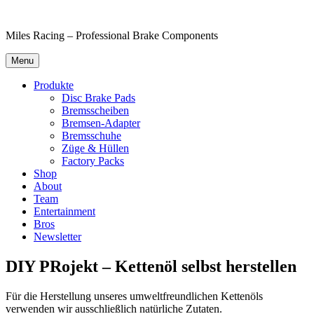
Skip
to
Miles Racing – Professional Brake Components
content
Menu
Produkte
Disc Brake Pads
Bremsscheiben
Bremsen-Adapter
Bremsschuhe
Züge & Hüllen
Factory Packs
Shop
About
Team
Entertainment
Bros
Newsletter
DIY PRojekt – Kettenöl selbst herstellen
Für die Herstellung unseres umweltfreundlichen Kettenöls
verwenden wir ausschließlich natürliche Zutaten.