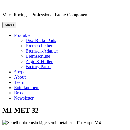
Skip
to
Miles Racing – Professional Brake Components
content
Menu
Produkte
Disc Brake Pads
Bremsscheiben
Bremsen-Adapter
Bremsschuhe
Züge & Hüllen
Factory Packs
Shop
About
Team
Entertainment
Bros
Newsletter
MI-MET-32