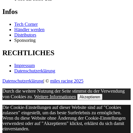
Infos
Tech Corner
Händler werden
Distributors
Sponsoring
RECHTLICHES
Impressum
Datenschutzerklärung
Datenschutzerklärung
|
©
miles racing 2025
Durch die weitere Nutzung der Seite stimmst du der Verwendung
von Cookies zu.
Weitere Informationen
Akzeptieren
Die Cookie-Einstellungen auf dieser Website sind auf "Cookies
zulassen" eingestellt, um das beste Surferlebnis zu ermöglichen.
Wenn du diese Website ohne Änderung der Cookie-Einstellungen
verwendest oder auf "Akzeptieren" klickst, erklärst du sich damit
einverstanden.