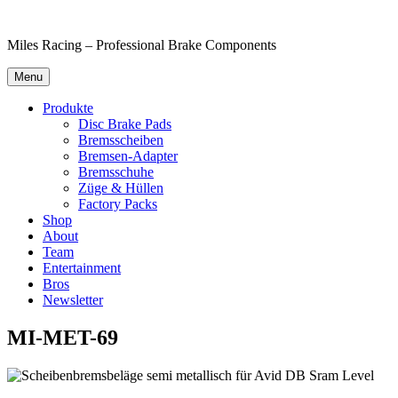
Skip
to
Miles Racing – Professional Brake Components
content
Menu
Produkte
Disc Brake Pads
Bremsscheiben
Bremsen-Adapter
Bremsschuhe
Züge & Hüllen
Factory Packs
Shop
About
Team
Entertainment
Bros
Newsletter
MI-MET-69