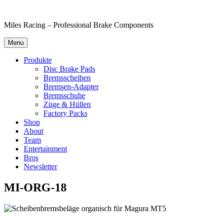
Skip
to
Miles Racing – Professional Brake Components
content
Menu
Produkte
Disc Brake Pads
Bremsscheiben
Bremsen-Adapter
Bremsschuhe
Züge & Hüllen
Factory Packs
Shop
About
Team
Entertainment
Bros
Newsletter
MI-ORG-18